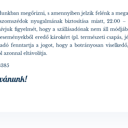
ódunkban megőrizni, s amennyiben jelzik felénk a mega
zomszédok nyugalmának biztosítása miatt, 22.00 – 0
hívjuk figyelmét, hogy a szállásadónak nem áll módjába
nt eseményekből eredő károkért (pl. természeti csapás, j
lásadó fenntartja a jogot, hogy a botrányosan viselke
l azonnal eltávolítja.
8385
kívánunk!