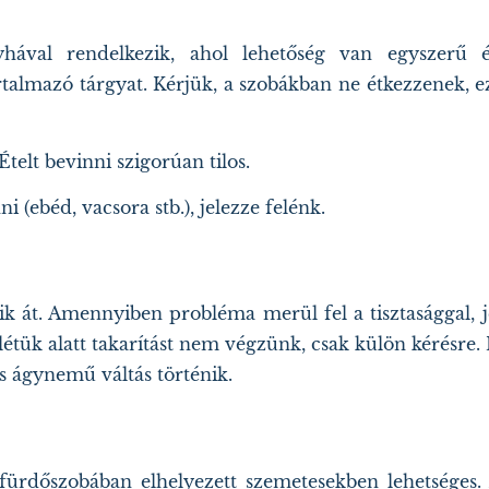
ával rendelkezik, ahol lehetőség van egyszerű ét
almazó tárgyat. Kérjük, a szobákban ne étkezzenek, e
elt bevinni szigorúan tilos.
(ebéd, vacsora stb.), jelezze felénk.
ik át. Amennyiben probléma merül fel a tisztasággal, j
tük alatt takarítást nem végzünk, csak külön kérésre.
és ágynemű váltás történik.
fürdőszobában elhelyezett szemetesekben lehetséges.