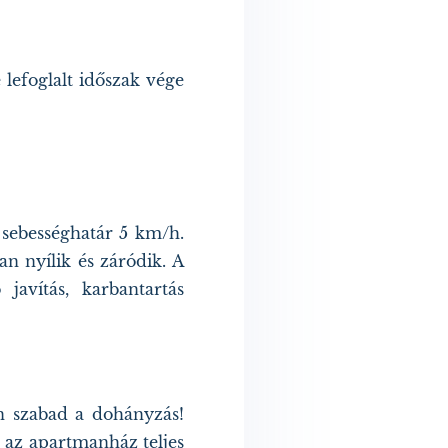
 lefoglalt időszak vége
sebességhatár 5 km/h.
n nyílik és záródik. A
javítás, karbantartás
en szabad a dohányzás!
 az apartmanház teljes