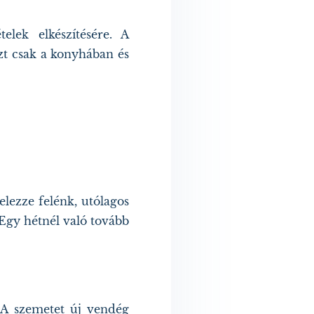
elek elkészítésére. A
zt csak a konyhában és
elezze felénk, utólagos
 Egy hétnél való tovább
 A szemetet új vendég