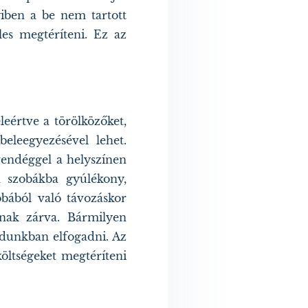
iben a be nem tartott
les megtéríteni. Ez az
leértve a törölközőket,
eleegyezésével lehet.
vendéggel a helyszínen
A szobákba gyúlékony,
zobából való távozáskor
nnak zárva. Bármilyen
ódunkban elfogadni. Az
költségeket megtéríteni