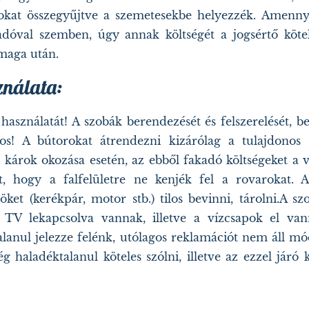
zokat összegyűjtve a szemetesekbe helyezzék. Amenny
sadóval szemben, úgy annak költségét a jogsértő köte
 maga után.
ználata:
asználatát! A szobák berendezését és felszerelését, be
os! A bútorokat átrendezni kizárólag a tulajdonos b
 károk okozása esetén, az ebből fakadó költségeket a 
et, hogy a falfelületre ne kenjék fel a rovarokat. 
ket (kerékpár, motor stb.) tilos bevinni, tárolni.A s
, TV lekapcsolva vannak, illetve a vízcsapok el va
alanul jelezze felénk, utólagos reklamációt nem áll m
 haladéktalanul köteles szólni, illetve az ezzel járó 