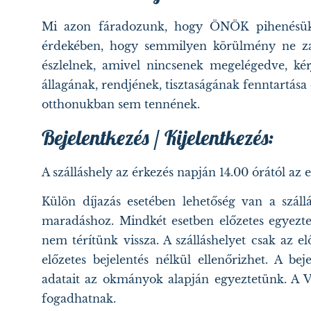
Mi azon fáradozunk, hogy ÖNÖK pihenésük 
érdekében, hogy semmilyen körülmény ne za
észlelnek, amivel nincsenek megelégedve, kérj
állagának, rendjének, tisztaságának fenntartás
otthonukban sem tennének.
Bejelentkezés / Kijelentkezés:
A szálláshely az érkezés napján 14.00 órától az e
Külön díjazás esetében lehetőség van a száll
maradáshoz. Mindkét esetben előzetes egyezteté
nem térítünk vissza. A szálláshelyet csak az e
előzetes bejelentés nélkül ellenőrizhet. A bej
adatait az okmányok alapján egyeztetünk. A Ve
fogadhatnak.