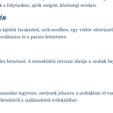
ák a folyósokon, ajtók mögött, közösségi tereken.
és:
 kijelölt farakásból, szélcsendben, egy vödör oltóvízzel
olítására és a parázs leöntésére.
 betartani. A menekülési útvonal ábrája a szobák bejá
használat ingyenes, melynek jelszava a szobákban el va
tételeiről a szállásadótól érdeklődhet.