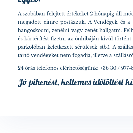
A szobában felejtett értékeket 2 hónapig áll m
megadott címre postázzuk. A Vendégek és a s
hangoskodni, zenélni vagy zenét hallgatni. Fel
és kártérítést fizetni az önhibáján kívül törté
parkolóban keletkezett sérülések stb.). A szál
tartó vendégeket nem fogadja, illetve a szállásró
24 órás telefonos elérhetőségünk: +36 30 / 977-
Jó pihenést, kellemes időtöltést 