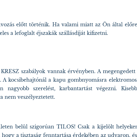
ávozás előtt történik. Ha valami miatt az Ön által előre
les a lefoglalt éjszakák szállásdíját kifizetni.
ri KRESZ szabályok vannak érvényben. A megengedett 
a. A kocsibehajtónál a kapu gombnyomásra elektromosa
nagyobb szerelést, karbantartást végezni. Kisebb 
a nem veszélyeztetett.
ületen belül szigorúan TILOS! Csak a kijelölt helyek
hogy a tisztaság fenntartása érdekében az udvaron, és