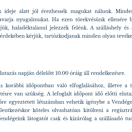
ideje alatt jól érezhessék magukat nálunk. Mind
varja nyugalmukat. Ha ezen törekvésünk ellenére b
ük, haladéktalanul jelezzék felénk. A szálláshely és
a érdekében kérjük, tartózkodjanak minden olyan tevéke
lutazás napján délelőtt 10.00 óráig áll rendelkezésre.
ás korábbi időpontban való elfoglalásához, illetve a
sre van szükség. A lefoglalt időpont idő előtti elutaz
lőre egyeztetett létszámban vehetik igénybe a Vendége
elentkezéskor köteles olvashatóan kitölteni a regiszt
ndégeink látogatót csak és kizárólag a szállásadó tud