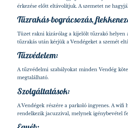
érkezése előtt eltávolítjuk. A szemetet ne hagyj
Tűzrakás-bográcsozás, flekkenez
Tüzet rakni kizárólag a kijelölt tűzrakó helyen a
tűzrakás után kérjük a Vendégeket a szemét eltáv
Tűzvédelem:
A tűzvédelmi szabályokat minden Vendég köteles
megtalálható.
Szolgáltatások:
A Vendégek részére a parkoló ingyenes. A wifi 
rendelkezik jacuzzival, melynek igénybevétel fel
Egyéb: