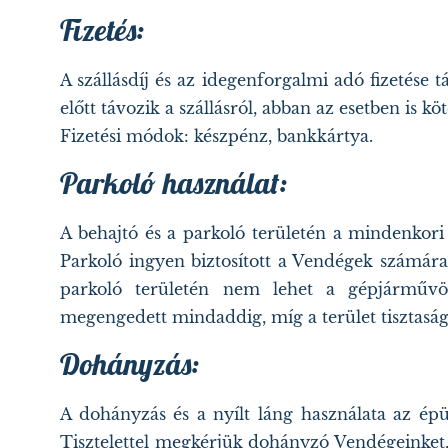
Fizetés:
A szállásdíj és az idegenforgalmi adó fizetése t
előtt távozik a szállásról, abban az esetben is köte
Fizetési módok: készpénz, bankkártya.
Parkoló használat:
A behajtó és a parkoló területén a mindenko
Parkoló ingyen biztosított a Vendégek számár
parkoló területén nem lehet a gépjárművön 
megengedett mindaddig, míg a terület tisztaság
Dohányzás:
A dohányzás és a nyílt láng használata az ép
Tisztelettel megkérjük dohányzó Vendégeinket, 