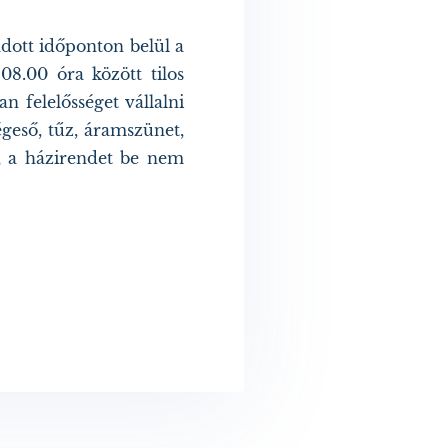
dott időponton belül a
8.00 óra között tilos
n felelősséget vállalni
égeső, tűz, áramszünet,
dő, a házirendet be nem