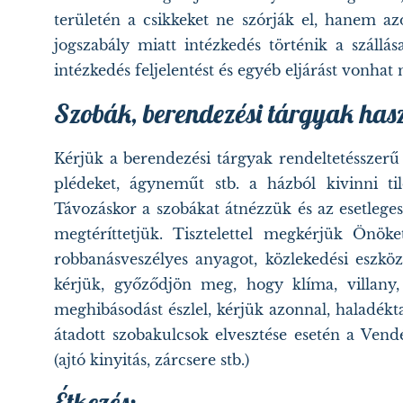
területén a csikkeket ne szórják el, hanem a
jogszabály miatt intézkedés történik a szállá
intézkedés feljelentést és egyéb eljárást vonhat
Szobák, berendezési tárgyak has
Kérjük a berendezési tárgyak rendeltetésszerű h
plédeket, ágyneműt stb. a házból kivinni til
Távozáskor a szobákat átnézzük és az esetleges
megtéríttetjük. Tisztelettel megkérjük Önök
robbanásveszélyes anyagot, közlekedési eszközö
kérjük, győződjön meg, hogy klíma, villany
meghibásodást észlel, kérjük azonnal, haladékt
átadott szobakulcsok elvesztése esetén a Vendég
(ajtó kinyitás, zárcsere stb.)
Étkezés: