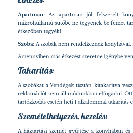
A
partman:
Az apartman jól felszerelt konyh
mikrohullámú sütőbe ne tegyenek be fémet tart
étkezőben tegyék!
Szoba:
A szobák nem rendelkeznek konyhával. Ét
Amennyiben más étkezést szeretne igénybe venni 
Takarítás:
A szobákat a Vendégek tisztán, kitakarítva vesz
reklamációt nem áll módunkban elfogadni. Ottlé
tartózkodás esetén heti 1 alkalommal takarítás 
Szemételhelyezés, kezelés:
A háztartási szemét gyűjtése a konyhában és 