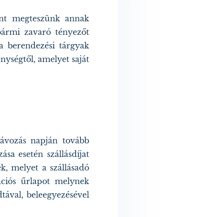
ent megteszünk annak
ármi zavaró tényezőt
 a berendezési tárgyak
nységtől, amelyet saját
 távozás napján tovább
ása esetén szállásdíjat
k, melyet a szállásadó
rációs űrlapot melynek
tával, beleegyezésével